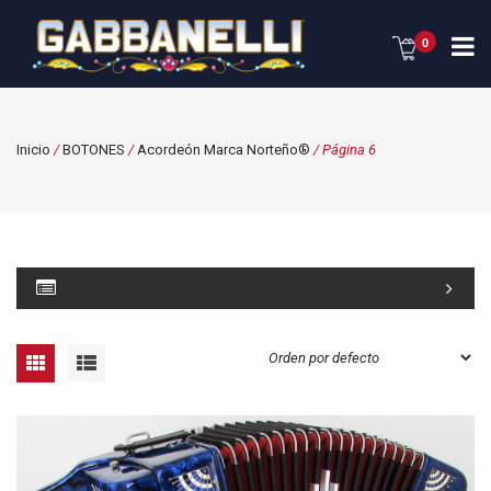
0
Inicio
/
BOTONES
/
Acordeón Marca Norteño®
/ Página 6