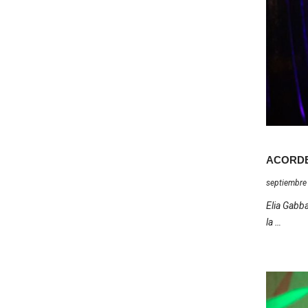
ACORDE
septiembre
Elia Gabb
la …