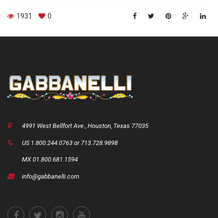
1931
0
4991 West Bellfort Ave., Houston, Texas 77035
US 1.800.244.0763 or 713.728.9898
MX 01.800.681.1594
info@gabbanelli.com