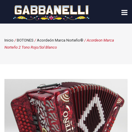
Inicio
/
BOTONES
/
Acordeón Marca Norteño®
/ Acordeon Marca
Norteño 2 Tono Rojo/Sol Blanco