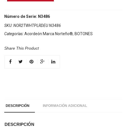
Marca
Norteño
2
Número de Serie: N3486
Tonos
SKU:
NOR2TWHTPLRDEU N3486
Blanco/Euro
Categorías:
Acordeón Marca Norteño®
,
BOTONES
Rojo
cantidad
Share This Product
DESCRIPCIÓN
INFORMACIÓN ADICIONAL
DESCRIPCIÓN