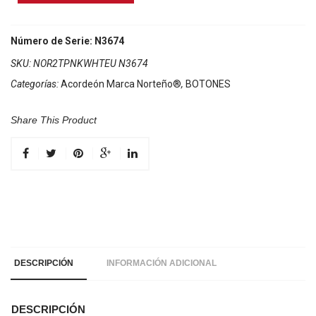
Marca
Norteño
2
Número de Serie: N3674
Tonos
SKU:
NOR2TPNKWHTEU N3674
Rosa/Euro
Categorías:
Acordeón Marca Norteño®
,
BOTONES
Blanco
cantidad
Share This Product
DESCRIPCIÓN
INFORMACIÓN ADICIONAL
DESCRIPCIÓN