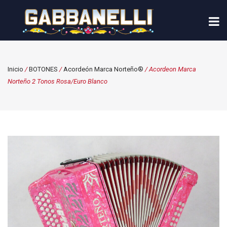
Inicio
/
BOTONES
/
Acordeón Marca Norteño®
/ Acordeon Marca
Norteño 2 Tonos Rosa/Euro Blanco