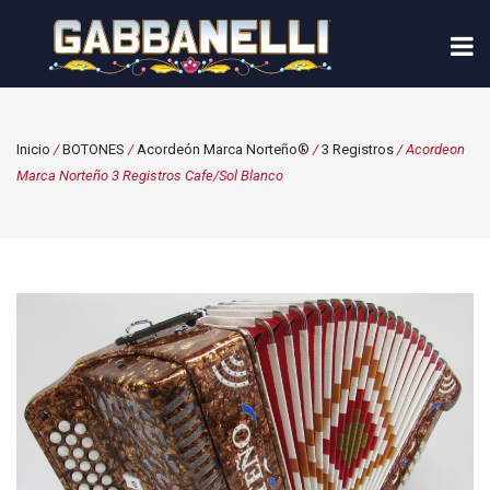
Inicio
/
BOTONES
/
Acordeón Marca Norteño®
/
3 Registros
/ Acordeon
Marca Norteño 3 Registros Cafe/Sol Blanco