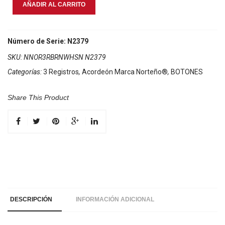
Acordeon
AÑADIR AL CARRITO
Marca
Norteño
3
Número de Serie: N2379
Registros
SKU:
NNOR3RBRNWHSN N2379
Cafe/Sol
Categorías:
3 Registros
,
Acordeón Marca Norteño®
,
BOTONES
Blanco
cantidad
Share This Product
DESCRIPCIÓN
INFORMACIÓN ADICIONAL