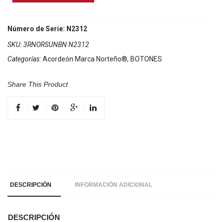
Marca
Norteño
3
Número de Serie: N2312
Registros
SKU:
3RNORSUNBN N2312
Cafe/Sol
Categorías:
Acordeón Marca Norteño®
,
BOTONES
Blanco
cantidad
Share This Product
DESCRIPCIÓN
INFORMACIÓN ADICIONAL
DESCRIPCIÓN