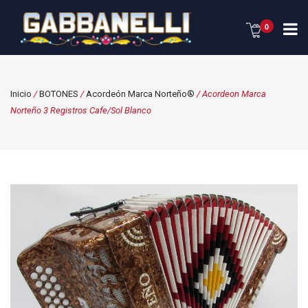
0
Inicio
/
BOTONES
/
Acordeón Marca Norteño®
/ Acordeon Marca
Norteño 3 Registros Cafe/Sol Blanco