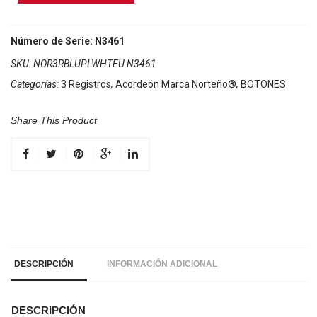
Marca
Norteño
3
Número de Serie: N3461
Registros
SKU:
NOR3RBLUPLWHTEU N3461
Azul/Euro
Categorías:
3 Registros
,
Acordeón Marca Norteño®
,
BOTONES
Blanco
cantidad
Share This Product
DESCRIPCIÓN
INFORMACIÓN ADICIONAL
DESCRIPCIÓN