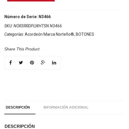
Marca
Norteño
3
Número de Serie: N3466
Registros
SKU:
NOR3RRDPLWHTSN N3466
Rojo/Sol
Categorías:
Acordeón Marca Norteño®
,
BOTONES
Blanco
cantidad
Share This Product
DESCRIPCIÓN
INFORMACIÓN ADICIONAL
DESCRIPCIÓN