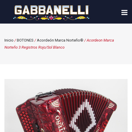
Inicio
/
BOTONES
/
Acordeón Marca Norteño®
/ Acordeon Marca
Norteño 3 Registros Rojo/Sol Blanco