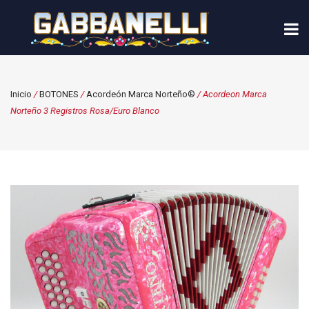
Inicio
/
BOTONES
/
Acordeón Marca Norteño®
/ Acordeon Marca
Norteño 3 Registros Rosa/Euro Blanco