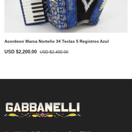
Acordeon Marca Norteño 34 Teclas 5 Registros Azul
Original
Current
USD $
2,200.00
USD $
2,400.00
price
price
was:
is:
USD
USD
$2,400.00.
$2,200.00.