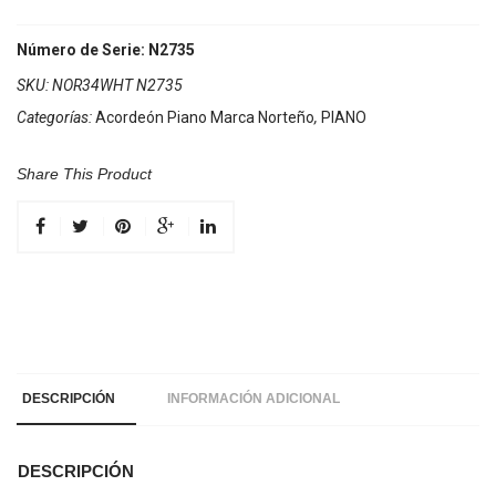
Norteño
34
Número de Serie: N2735
Teclas
SKU:
NOR34WHT N2735
5
Categorías:
Acordeón Piano Marca Norteño
,
PIANO
Registros
Blanco
cantidad
Share This Product
DESCRIPCIÓN
INFORMACIÓN ADICIONAL
DESCRIPCIÓN