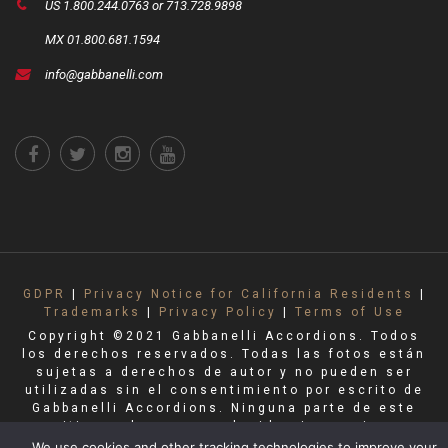
US 1.800.244.0763 or 713.728.9898
MX 01.800.681.1594
info@gabbanelli.com
GDPR
|
Privacy Notice for California Residents
|
Trademarks
|
Privacy Policy
|
Terms of Use
Copyright ©2021 Gabbanelli Accordions. Todos
los derechos reservados. Todas las fotos están
sujetas a derechos de autor y no pueden ser
utilizadas sin el consentimiento por escrito de
Gabbanelli Accordions. Ninguna parte de este
sitio puede ser reproducida sin permiso.
We use cookies and other tracking technologies to improve your