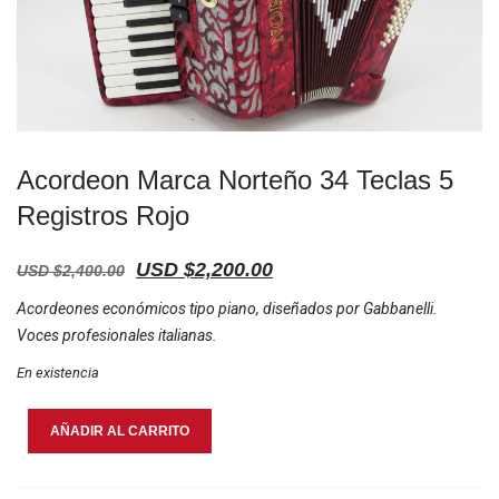
Acordeon Marca Norteño 34 Teclas 5
Registros Rojo
Original
Current
USD $
2,200.00
USD $
2,400.00
price
price
Acordeones económicos tipo piano, diseñados por Gabbanelli.
was:
is:
Voces profesionales italianas.
USD
USD
En existencia
$2,400.00.
$2,200.00.
Acordeon
AÑADIR AL CARRITO
Marca
Norteño