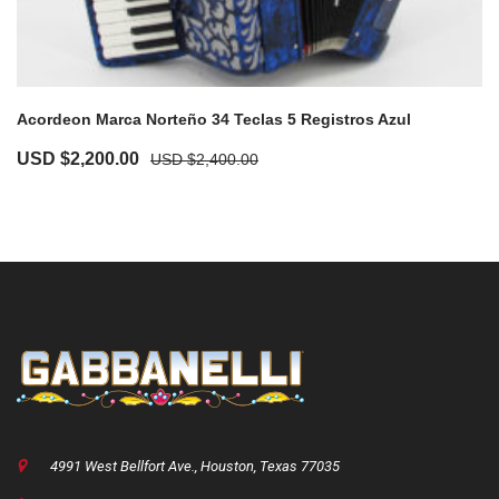
Acordeon Marca Norteño 34 Teclas 5 Registros Azul
Original
Current
USD $
2,200.00
USD $
2,400.00
price
price
was:
is:
USD
USD
$2,400.00.
$2,200.00.
4991 West Bellfort Ave., Houston, Texas 77035