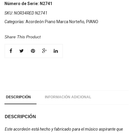
34
Número de Serie: N2741
Teclas
SKU:
NOR34RED N2741
5
Categorías:
Acordeón Piano Marca Norteño
,
PIANO
Registros
Rojo
cantidad
Share This Product
DESCRIPCIÓN
INFORMACIÓN ADICIONAL
DESCRIPCIÓN
Este acordeón está hecho y fabricado para el músico aspirante que