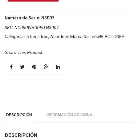
Marca
Norteño
5
Número de Serie: N3007
Registros
SKU:
NOR5RWHRDEU N3007
Blanco/Euro
Categorías:
5 Registros
,
Acordeón Marca Norteño®
,
BOTONES
Rojo
cantidad
Share This Product
DESCRIPCIÓN
INFORMACIÓN ADICIONAL
DESCRIPCIÓN