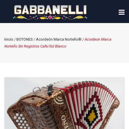
Inicio
/
BOTONES
/
Acordeón Marca Norteño®
/ Acordeon Marca
Norteño Sin Registros Cafe/Sol Blanco