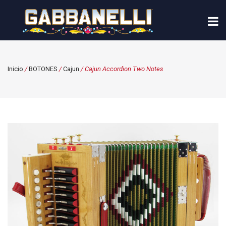
Inicio
/
BOTONES
/
Cajun
/ Cajun Accordion Two Notes