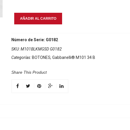
Gabbanelli
AÑADIR AL CARRITO
M101
Caviar
cantidad
Número de Serie: G0182
SKU:
M101BLKMGSD G0182
Categorías:
BOTONES
,
Gabbanelli® M101 34 B
Share This Product