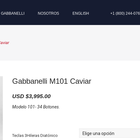
I GABBANELLI
NOSOTROS
ENGLISH
+1 (800) 244-07
aviar
Gabbanelli M101 Caviar
USD $
3,995.00
Modelo 101- 34 Botones.
Teclas 3Hileras Diatónico