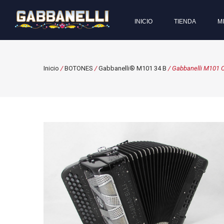
INICIO
TIENDA
M
Inicio
/
BOTONES
/
Gabbanelli® M101 34 B
/ Gabbanelli M101 C