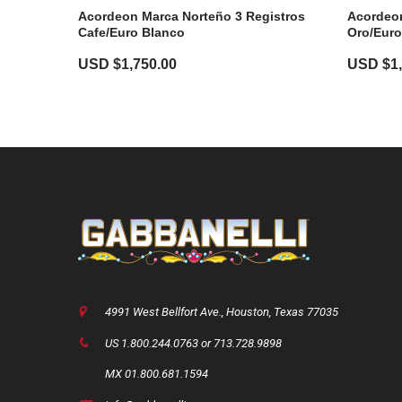
Acordeon Marca Norteño 3 Registros
Acordeon
Cafe/Euro Blanco
Oro/Euro
USD $
1,750.00
USD $
1
4991 West Bellfort Ave., Houston, Texas 77035
US 1.800.244.0763 or 713.728.9898
MX 01.800.681.1594