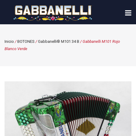
Inicio
/
BOTONES
/
Gabbanelli® M101 34 B
/ Gabbanelli M101 Rojo
Blanco Verde