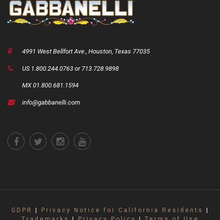
4991 West Bellfort Ave., Houston, Texas 77035
US 1.800.244.0763 or 713.728.9898
MX 01.800.681.1594
info@gabbanelli.com
GDPR
|
Privacy Notice for California Residents
|
Trademarks
|
Privacy Policy
|
Terms of Use