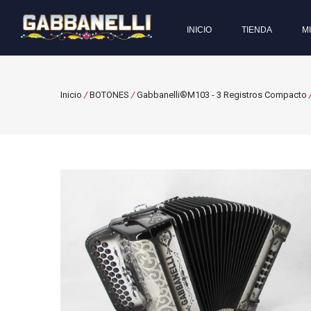
INICIO
TIENDA
M
Inicio
/
BOTONES
/
Gabbanelli®M103 - 3 Registros Compacto