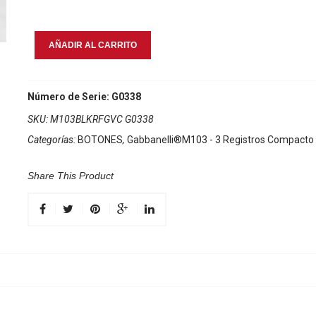
Gabbanelli
AÑADIR AL CARRITO
M103
Negro
Sfumato
Número de Serie: G0338
cantidad
SKU:
M103BLKRFGVC G0338
Categorías:
BOTONES
,
Gabbanelli®M103 - 3 Registros Compacto
Share This Product