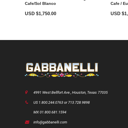
Cafe/Sol Blanco
Cafe / E
USD $
1,750.00
USD $
1
4991 West Bellfort Ave., Houston, Texas 77035
US 1.800.244.0763 or 713.728.9898
MX 01.800.681.1594
info@gabbanelli.com