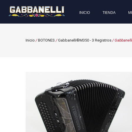
INICIO
TIENDA
M
Inicio
/
BOTONES
/
Gabbanelli®M350 - 3 Registros
/ Gabbanell