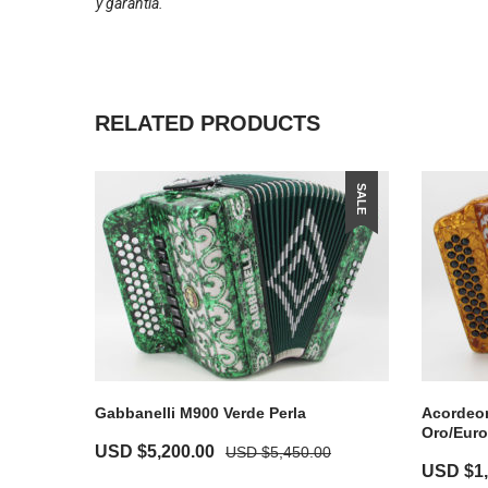
y garantía.
RELATED PRODUCTS
SALE
Gabbanelli M900 Verde Perla
Acordeon
Oro/Euro
USD $
5,200.00
USD $
5,450.00
USD $
1