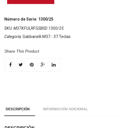
M37K
5
Registros
Número de Serie: 1300/25
Fulmine
SKU:
M37KFULRFGSBSD 1300/25
cantidad
Categoría:
Gabbanelli M37 - 37 Teclas
Share This Product
DESCRIPCIÓN
INFORMACIÓN ADICIONAL
DESCRIPCIÓN