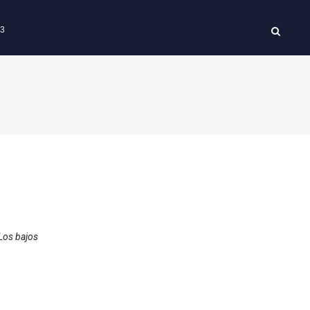
63
Los bajos