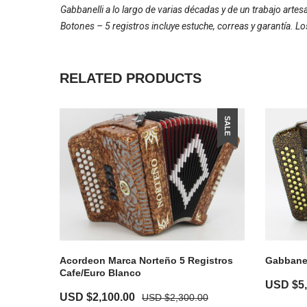
Gabbanelli a lo largo de varias décadas y de un trabajo art
Botones – 5 registros incluye estuche, correas y garantía. L
RELATED PRODUCTS
SALE
Acordeon Marca Norteño 5 Registros
Gabbanel
Cafe/Euro Blanco
USD $
5
USD $
2,100.00
USD $
2,300.00