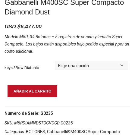
Gabbanelli M400SC Super Compacto
Diamond Dust
USD $
6,477.00
Modelo M5R- 34 Botones – 5 registros de sonido y tamaño Super
Compacto. Los bajos están disponibles bajo pedido especial y por un
costo adicional.
keys 3Row Diatonic
Gabbanelli
AÑADIR AL CARRITO
M400SC
Super
Compacto
Número de Serie: G0235
Diamond
SKU:
M5RDIAMNDSTOGVCGD G0235
Dust
Categorías:
BOTONES
,
Gabbanelli®M400SC Super Compacto
cantidad