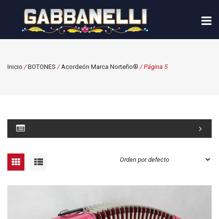
Inicio
/
BOTONES
/
Acordeón Marca Norteño®
/ Página 5