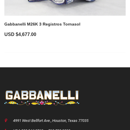
Gabbanelli M26K 3 Registros Tornasol
USD $
4,677.00
4991 West Bellfort Ave., Houston, Texas 77035