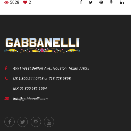
5028
2
4991 West Bellfort Ave., Houston, Texas 77035
US 1.800.244.0763 or 713.728.9898
MX 01.800.681.1594
info@gabbanelli.com