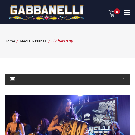
0
Home
/
Media & Prensa
/
El After Party