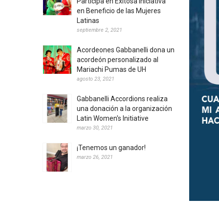
Participa en Exitosa Iniciativa
en Beneficio de las Mujeres
Latinas
septiembre 2, 2021
Acordeones Gabbanelli dona un
acordeón personalizado al
Mariachi Pumas de UH
agosto 23, 2021
Gabbanelli Accordions realiza
una donación a la organización
Latin Women's Initiative
marzo 30, 2021
¡Tenemos un ganador!
marzo 26, 2021