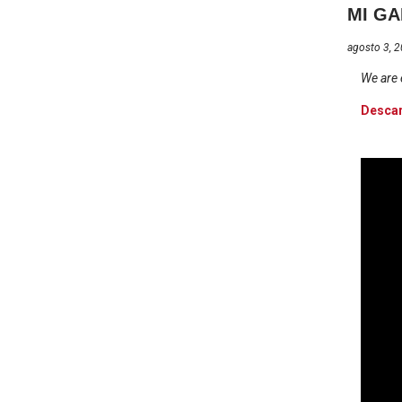
MI GA
agosto 3, 
We are 
Desca