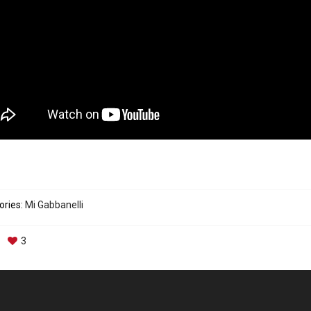
ories:
Mi Gabbanelli
3