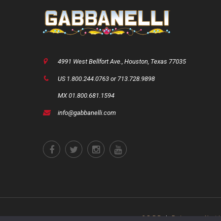
4991 West Bellfort Ave., Houston, Texas 77035
US 1.800.244.0763 or 713.728.9898
MX 01.800.681.1594
info@gabbanelli.com
GDPR
|
Privacy Not