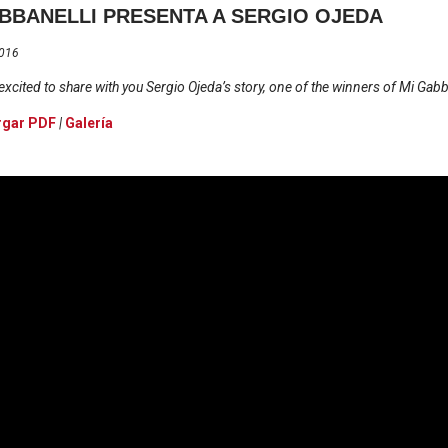
BBANELLI PRESENTA A SERGIO OJEDA
2016
excited to share with you Sergio Ojeda’s story, one of the winners of Mi Gabb
rgar PDF
|
Galería