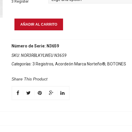
3 Register
Acordeon
AÑADIR AL CARRITO
Marca
Norteño
3
Número de Serie: N3659
Registros
SKU:
NOR3RBLKYLWEU N3659
Negro/Euro
Categorías:
3 Registros
,
Acordeón Marca Norteño®
,
BOTONES
Amarillo
cantidad
Share This Product