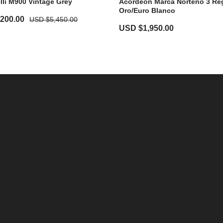
li M900 Vintage Grey
Acordeon Marca Norteño 3 Reg
Oro/Euro Blanco
,200.00
USD $
5,450.00
USD $
1,950.00