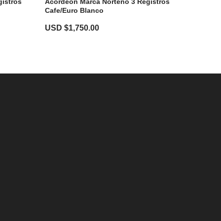
istros
Acordeon Marca Norteño 3 Registros
Cafe/Euro Blanco
USD $
1,750.00