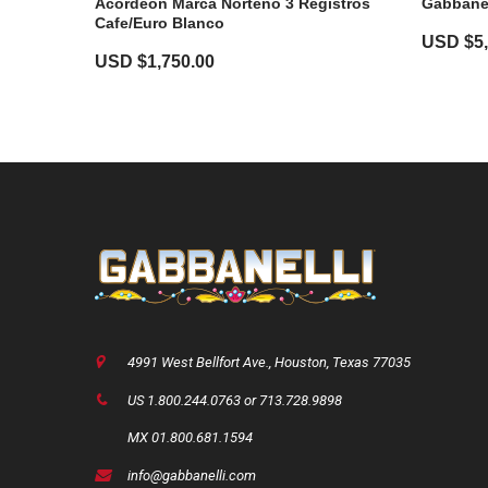
Acordeon Marca Norteño 3 Registros
Gabbanel
Cafe/Euro Blanco
USD $
5
USD $
1,750.00
4991 West Bellfort Ave., Houston, Texas 77035
US 1.800.244.0763 or 713.728.9898
MX 01.800.681.1594
info@gabbanelli.com