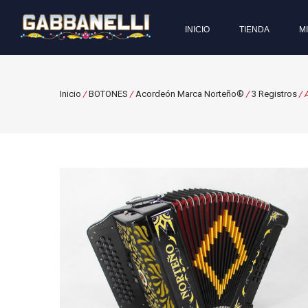
INICIO
TIENDA
M
Inicio
/
BOTONES
/
Acordeón Marca Norteño®
/
3 Registros
/ 