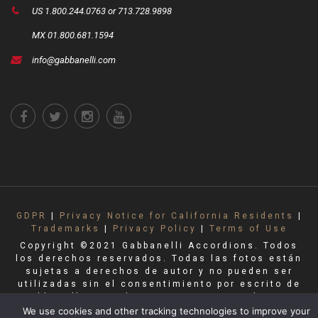
US 1.800.244.0763 or 713.728.9898
MX 01.800.681.1594
info@gabbanelli.com
GDPR
|
Privacy Notice for California Residents
|
Trademarks
|
Privacy Policy
|
Terms of Use
Copyright ©2021 Gabbanelli Accordions. Todos
los derechos reservados. Todas las fotos están
sujetas a derechos de autor y no pueden ser
utilizadas sin el consentimiento por escrito de
Gabbanelli Accordions. Ninguna parte de este
sitio puede ser reproducida sin permiso.
We use cookies and other tracking technologies to improve your