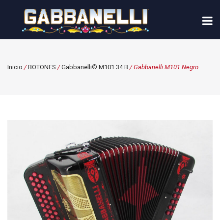
Inicio
/
BOTONES
/
Gabbanelli® M101 34 B
/ Gabbanelli M101 Negro