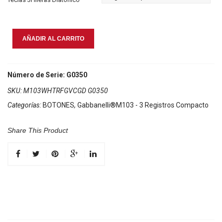
Gabbanelli
AÑADIR AL CARRITO
M103
Blanco
Sfumato
Número de Serie: G0350
cantidad
SKU:
M103WHTRFGVCGD G0350
Categorías:
BOTONES
,
Gabbanelli®M103 - 3 Registros Compacto
Share This Product