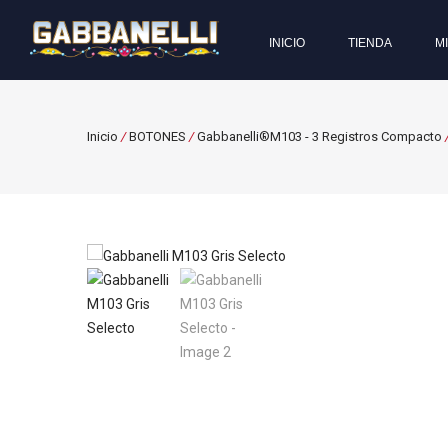
INICIO
TIENDA
M
Inicio
/
BOTONES
/
Gabbanelli®M103 - 3 Registros Compacto
/