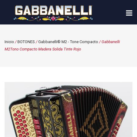
Inicio
/
BOTONES
/
Gabbanelli® M2 - Tone Compacto
/ Gabbanelli
M2Tono Compacto Madera Solida Tinte Rojo