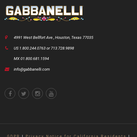
4991 West Bellfort Ave., Houston, Texas 77035
US 1.800.244.0763 or 713.728.9898
MX 01.800.681.1594
info@gabbanelli.com
GDPR
|
Privacy Notice for California Residents
|