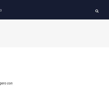
63
igero con