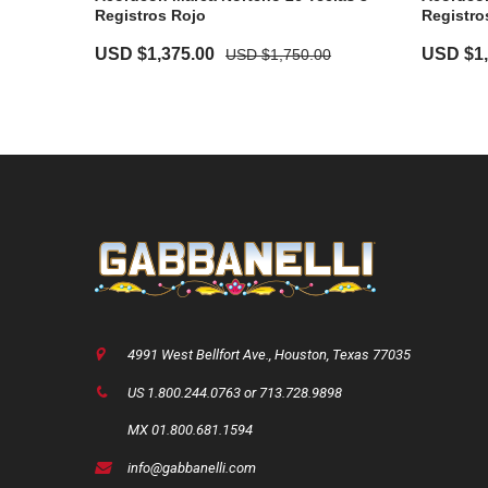
Registros Rojo
Registro
Original
Current
Original
USD $
1,375.00
USD $
1
USD $
1,750.00
price
price
price
was:
is:
was:
USD
USD
USD
$1,750.00.
$1,375.00.
$1,750.0
4991 West Bellfort Ave., Houston, Texas 77035
US 1.800.244.0763 or 713.728.9898
MX 01.800.681.1594
info@gabbanelli.com