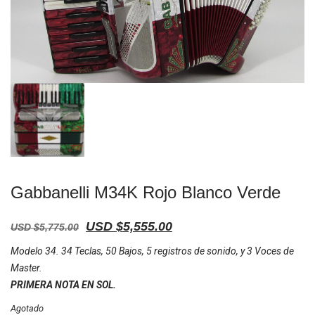
Gabbanelli M34K Rojo Blanco Verde
Original
Current
USD $
5,555.00
USD $
5,775.00
price
price
Modelo 34. 34 Teclas, 50 Bajos, 5 registros de sonido, y 3 Voces de
was:
is:
Master.
USD
USD
PRIMERA NOTA EN SOL.
$5,775.00.
$5,555.00.
Agotado