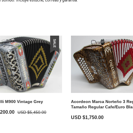
sonido. Incluye estuche, correas y garantía.
SALE
Acordeon Marca Norteño 3 Reg
li M900 Vintage Grey
Tamaño Regular Cafe/euro Bl
,200.00
USD $
5,450.00
USD $
1,750.00