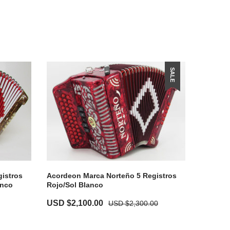
SALE
istros
Acordeon Marca Norteño 5 Registros
anco
Rojo/Sol Blanco
USD $
2,100.00
USD $
2,300.00