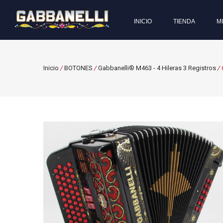
INICIO
TIENDA
M
Inicio
/
BOTONES
/
Gabbanelli® M463 - 4 Hileras 3 Registros
/ 