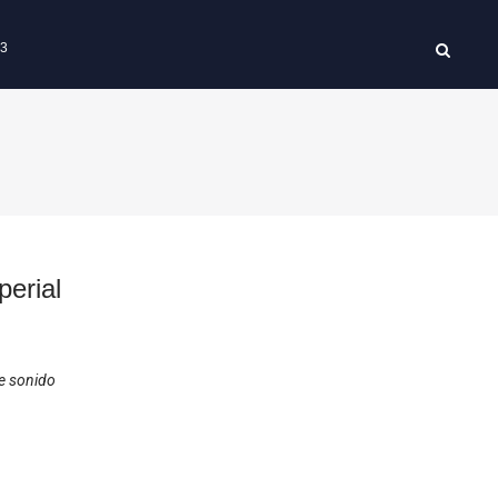
63
erial
e sonido