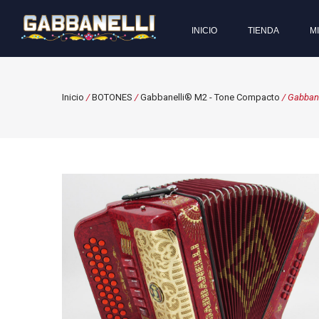
INICIO
TIENDA
M
Inicio
/
BOTONES
/
Gabbanelli® M2 - Tone Compacto
/ Gabban