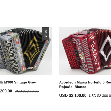
SALE
li M900 Vintage Grey
Acordeon Marca Norteño 5 Reg
Rojo/Sol Blanco
,200.00
USD $
5,450.00
USD $
2,100.00
USD $
2,300.