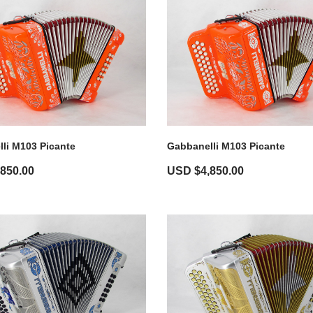
li M103 Picante
Gabbanelli M103 Picante
,850.00
USD $
4,850.00