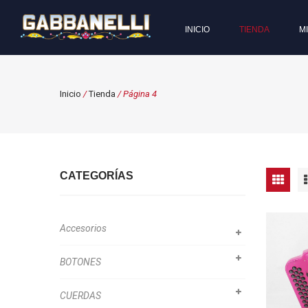
INICIO
TIENDA
M
Inicio
/
Tienda
/ Página 4
CATEGORÍAS
Accesorios
BOTONES
CUERDAS