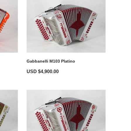
Gabbanelli M103 Platino
USD $
4,900.00