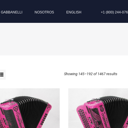
I GABBANELLI
NOSOTROS
ENGLISH
+1 (800) 244-07
Showing 145–
192
of 1467 results